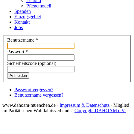
Leitbild
Pflegemodell
Spenden
Einzugsgebiet
Kontakt
Jobs
Benutzername
*
Passwort
*
Sicherheitscode
(optional)
Anmelden
Passwort vergessen?
Benutzername vergessen?
www.dahoam-muenchen.de -
Impressum & Datenschutz
- Mitglied
im Paritätischen Wohlfahrtsverband -
Copyright DAHOAM e.V.