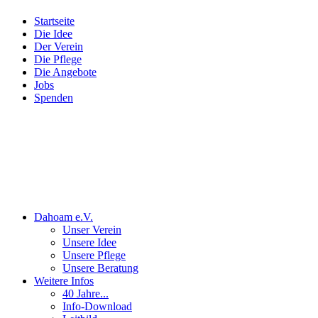
Startseite
Die Idee
Der Verein
Die Pflege
Die Angebote
Jobs
Spenden
Dahoam e.V.
Unser Verein
Unsere Idee
Unsere Pflege
Unsere Beratung
Weitere Infos
40 Jahre...
Info-Download